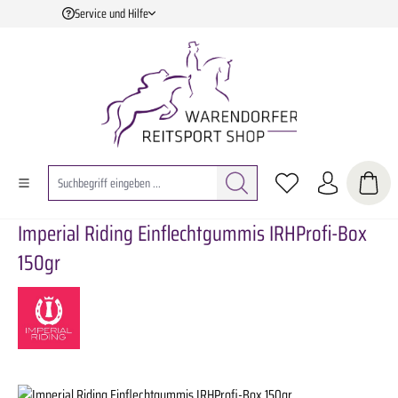
Service und Hilfe
Zum Hauptinhalt springen
Imperial Riding Einflechtgummis IRHProfi-Box
150gr
Bildergalerie überspringen