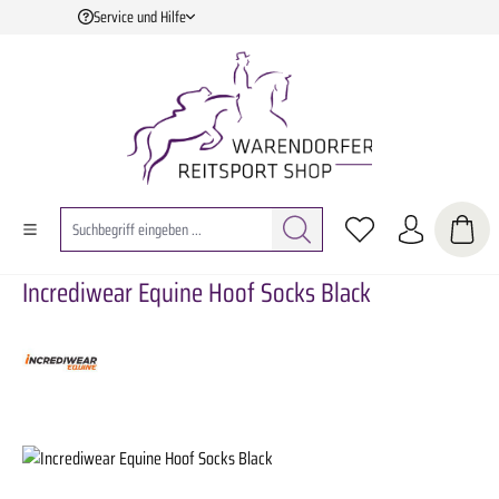
Service und Hilfe
Zum Hauptinhalt springen
Incrediwear Equine Hoof Socks Black
Bildergalerie überspringen