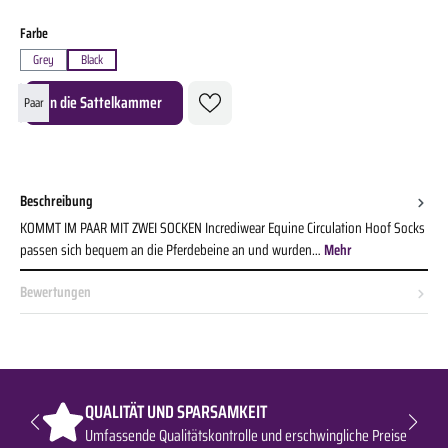
auswählen
Farbe
Grey
Black
Produkt Anzahl: Gib den gewünschten Wert ein oder benutze die Schaltflächen um die A
In die Sattelkammer
Paar
Beschreibung
KOMMT IM PAAR MIT ZWEI SOCKEN Incrediwear Equine Circulation Hoof Socks
passen sich bequem an die Pferdebeine an und wurden…
Mehr
Bewertungen
QUALITÄT UND SPARSAMKEIT
Umfassende Qualitätskontrolle und erschwingliche Preise