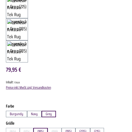
79,95 €
Inhalt:
1 Stück
Preise inkl. MwSt. zzgl. Versandkosten
auswählen
Farbe
Burgundy
Navy
Grey
auswählen
Größe
(165)
(175)
(185)
(190)
(195)
(205)
(215)