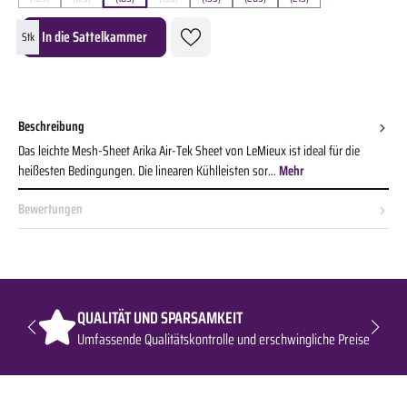
(Diese Option ist zurzeit nicht verfügbar.)
(Diese Option ist zurzeit nicht verfügbar.)
(Diese Option ist zurzeit nicht verfügbar.)
Produkt Anzahl: Gib den gewünschten Wert ein oder benutze die Schaltflächen um die A
In die Sattelkammer
Stk
Beschreibung
Das leichte Mesh-Sheet Arika Air-Tek Sheet von LeMieux ist ideal für die
heißesten Bedingungen. Die linearen Kühlleisten sor…
Mehr
Bewertungen
QUALITÄT UND SPARSAMKEIT
Umfassende Qualitätskontrolle und erschwingliche Preise