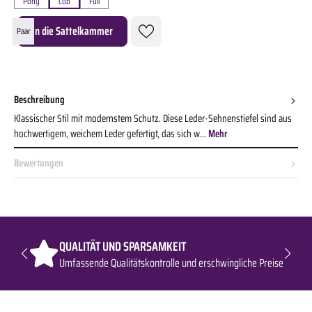
Pony
Cob
Full
Produkt Anzahl: Gib den gewünschten Wert ein oder benutze die Schaltflächen um die A
In die Sattelkammer
Paar
Beschreibung
Klassischer Stil mit modernstem Schutz. Diese Leder-Sehnenstiefel sind aus
hochwertigem, weichem Leder gefertigt, das sich w…
Mehr
Bewertungen
QUALITÄT UND SPARSAMKEIT
Umfassende Qualitätskontrolle und erschwingliche Preise