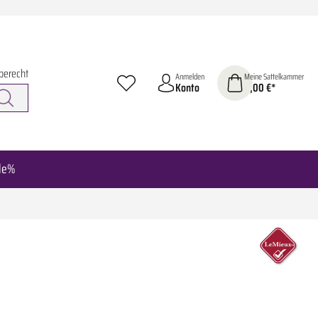
berecht
Anmelden
Meine Sattelkammer
Konto
0,00 €*
le%