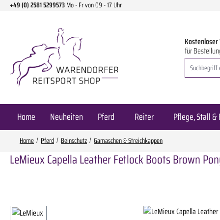
+49 (0) 2581 5299573
Mo - Fr von 09 - 17 Uhr
m Hauptinhalt springen
Zur Suche springen
Zur Hauptnavigation springen
Kostenloser
für Bestellun
Home
Neuheiten
Pferd
Reiter
Pflege, Stall & 
Home
Pferd
Beinschutz
Gamaschen & Streichkappen
LeMieux Capella Leather Fetlock Boots Brown Pon
Bildergalerie überspringen