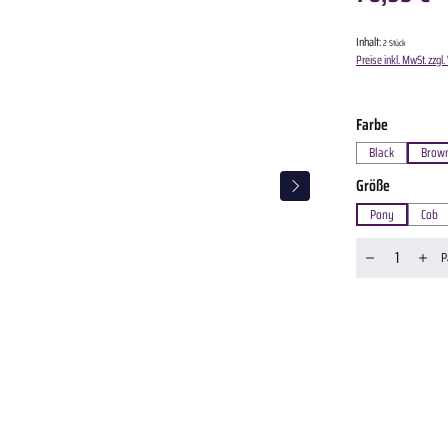
Inhalt:
2 Stück
Preise inkl. MwSt. zzg
auswähle
Farbe
Black
Brow
auswähle
Größe
Pony
Cob
Produkt Anzahl: 
P