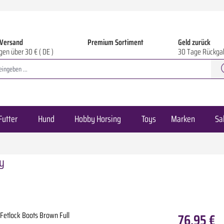
 Versand
Premium Sortiment
Geld zurück
gen über 30 € ( DE )
30 Tage Rückga
Futter
Hund
Hobby Horsing
Toys
Marken
Sa
y
76,95 €