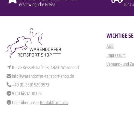
erschwingliche Preise
Tür zu
WICHTIGE SE
AGB
Impressum
Versand- und Z
Kurze Kesselstraße 13, 48231 Warendorf
info@warendorfer-reitsport-shop.de
+49 (0) 2581 5299573
9:00 bis 17:00 Uhr
Oder über unser
Kontaktformular
.