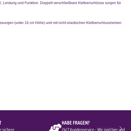
l, Leistung und Funktion. Doppelt verschließbare Klettverschlüsse sorgen für
sungen (unter 16 cm Höhe) und mit nicht-elastischen Klettverschlussriemen.
T
HABE FRAGEN?
e sichere
24/7 Kundenservice - Wir sind hier und