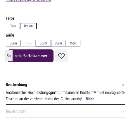
auswählen
Farbe
Black
Brown
auswählen
Größe
55cm
60cm
65cm
70cm
75cm
(Diese Option ist zurzeit nicht verfügbar.)
Produkt Anzahl: Gib den gewünschten Wert ein oder benutze die Schaltflächen um die A
In die Sattelkammer
Stk
Beschreibung
Anatomischer Hochleistungsgurt für maximalen Komfort Mit Gel imprägnierte
Taschen an der vorderen Kante des Gurtes ermögl…
Mehr
Bewertungen