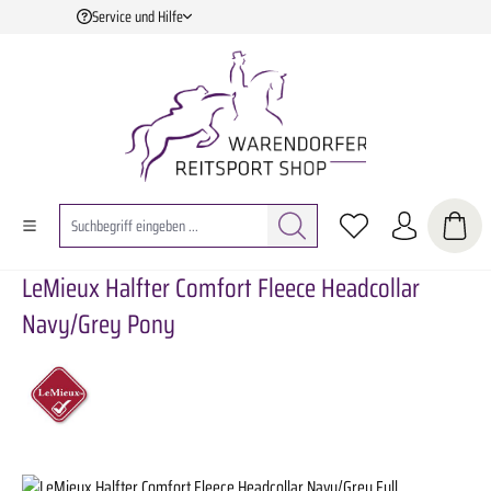
Service und Hilfe
Zum Hauptinhalt springen
LeMieux Halfter Comfort Fleece Headcollar
Navy/Grey Pony
Bildergalerie überspringen