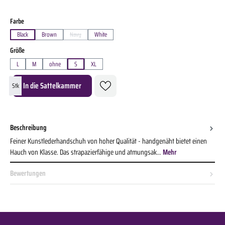
auswählen
Farbe
Black
Brown
Navy
White
(Diese Option ist zurzeit nicht verfügbar.)
auswählen
Größe
L
M
ohne
S
XL
Produkt Anzahl: Gib den gewünschten Wert ein oder benutze die Schaltflächen um die A
In die Sattelkammer
Stk
Beschreibung
Feiner Kunstlederhandschuh von hoher Qualität - handgenäht bietet einen
Hauch von Klasse. Das strapazierfähige und atmungsak…
Mehr
Bewertungen