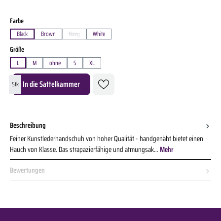
auswählen
Farbe
Black
Brown
Navy
White
(Diese Option ist zurzeit nicht verfügbar.)
auswählen
Größe
L
M
ohne
S
XL
Produkt Anzahl: Gib den gewünschten Wert ein oder benutze die Schaltflächen um die A
In die Sattelkammer
Stk
Beschreibung
Feiner Kunstlederhandschuh von hoher Qualität - handgenäht bietet einen
Hauch von Klasse. Das strapazierfähige und atmungsak…
Mehr
Bewertungen