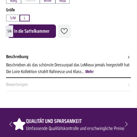
Navy
Peacock
White
Rioja
(Diese Option ist zurzeit nicht verfügbar.)
auswählen
Größe
S/M
L
Produkt Anzahl: Gib den gewünschten Wert ein oder benutze die Schaltflächen um die A
In die Sattelkammer
Stk
Beschreibung
Beschrieben als das schönste Dressurpad das LeMieux jemals hergestellt hat.
Die Loire Kollektion strahlt Rafinesse und Klass…
Mehr
Bewertungen
QUALITÄT UND SPARSAMKEIT
Umfassende Qualitätskontrolle und erschwingliche Preise