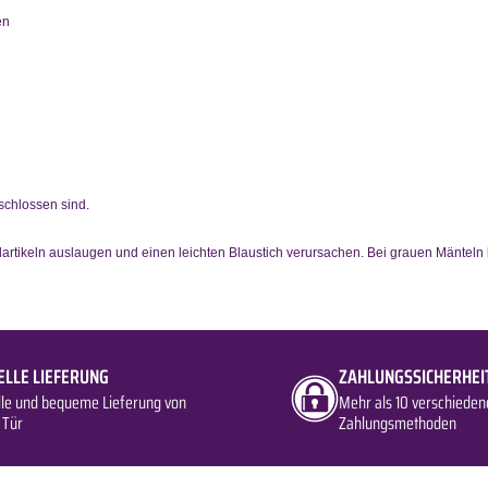
en
eschlossen sind.
lartikeln auslaugen und einen leichten Blaustich verursachen. Bei grauen Mänteln
ELLE LIEFERUNG
ZAHLUNGSSICHERHEI
lle und bequeme Lieferung von
Mehr als 10 verschieden
 Tür
Zahlungsmethoden