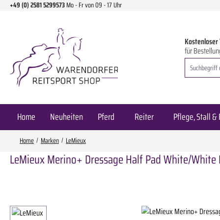
+49 (0) 2581 5299573
Mo - Fr von 09 - 17 Uhr
m Hauptinhalt springen
Zur Suche springen
Zur Hauptnavigation springen
Kostenloser
für Bestellun
Home
Neuheiten
Pferd
Reiter
Pflege, Stall & 
Home
Marken
LeMieux
LeMieux Merino+ Dressage Half Pad White/White 
Bildergalerie überspringen