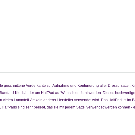
de geschnittene Vorderkante zur Aufnahme und Konturierung aller Dressursättel. K
Standard-Klettbänder am HalfPad auf Wunsch entfernt werden. Dieses hochwertige 
die in vielen Lammfell-Artikeln anderer Hersteller verwendet wird. Das HalfPad ist i
d. HalfPads sind sehr beliebt, das sie mit jedem Sattel verwendet werden können 