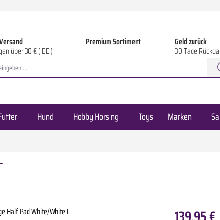
 Versand
Premium Sortiment
Geld zurück
gen über 30 € ( DE )
30 Tage Rückga
Futter
Hund
Hobby Horsing
Toys
Marken
Sa
L
139,95 €