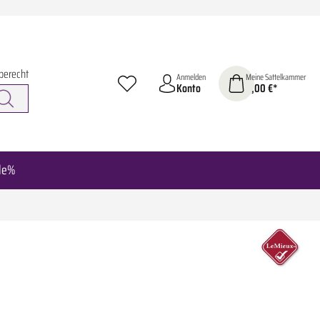
berecht
Anmelden
Meine Sattelkammer
Konto
0,00 €*
le%