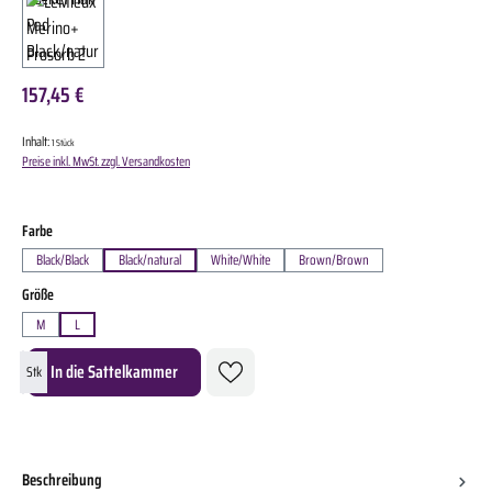
157,45 €
Inhalt:
1 Stück
Preise inkl. MwSt. zzgl. Versandkosten
auswählen
Farbe
Black/Black
Black/natural
White/White
Brown/Brown
auswählen
Größe
M
L
Produkt Anzahl: Gib den gewünschten Wert ein oder benutze die Schaltflächen um die A
In die Sattelkammer
Stk
Beschreibung