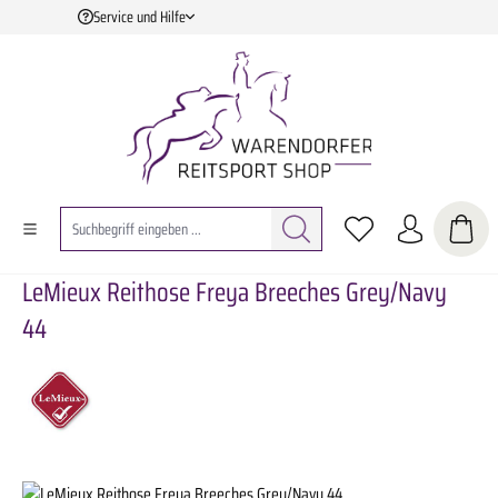
Service und Hilfe
Zum Hauptinhalt springen
LeMieux Reithose Freya Breeches Grey/Navy
44
Bildergalerie überspringen