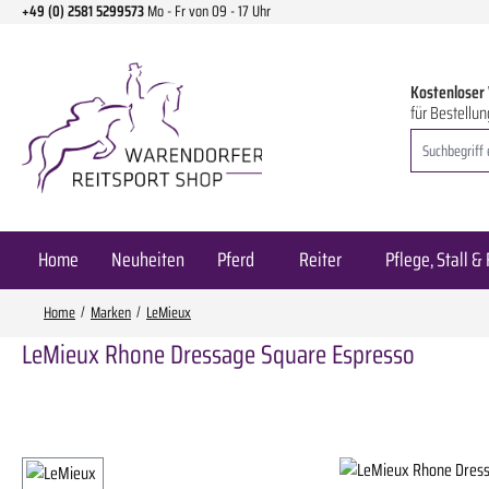
+49 (0) 2581 5299573
Mo - Fr von 09 - 17 Uhr
m Hauptinhalt springen
Zur Suche springen
Zur Hauptnavigation springen
Kostenloser
für Bestellun
Home
Neuheiten
Pferd
Reiter
Pflege, Stall & 
Home
Marken
LeMieux
LeMieux Rhone Dressage Square Espresso
Bildergalerie überspringen