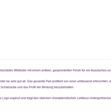
ürstetes Wildleder mit einem antiken, gesprenkelten Finish für ein klassisches u
t sie sehr gut ab. Das gesamte Pad profitiert von einer umfassend erforschten, w
er Schabracke und das Profil der Bindung beizubehalten.
es Logo ergänzt und trägt den üblichen charakteristischen LeMieux-Untergurtrieme