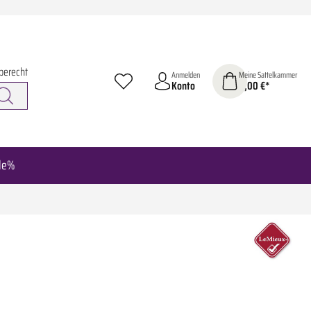
berecht
Anmelden
Meine Sattelkammer
Konto
0,00 €*
le%