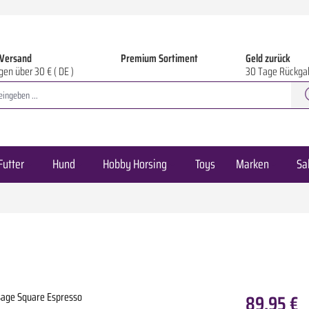
 Versand
Premium Sortiment
Geld zurück
gen über 30 € ( DE )
30 Tage Rückga
Futter
Hund
Hobby Horsing
Toys
Marken
Sa
89,95 €