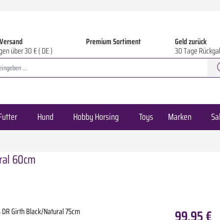
 Versand
Premium Sortiment
Geld zurück
gen über 30 € ( DE )
30 Tage Rückga
Futter
Hund
Hobby Horsing
Toys
Marken
Sa
ural 60cm
99,95 €