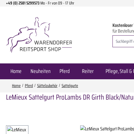
+49 (0) 2581 5299573
Mo - Fr von 09 - 17 Uhr
m Hauptinhalt springen
Zur Suche springen
Zur Hauptnavigation springen
Kostenloser
für Bestellun
Home
Neuheiten
Pferd
Reiter
Pflege, Stall & 
Home
Pferd
Sättelzubehör
Sattelgurte
LeMieux Sattelgurt ProLambs DR Girth Black/Nat
Bildergalerie überspringen