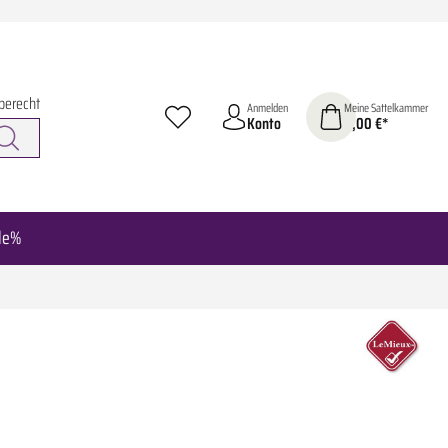
berecht
Anmelden
Meine Sattelkammer
Konto
0,00 €*
le%