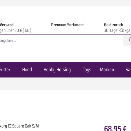
 Versand
Premium Sortiment
Geld zurück
gen über 30 € ( DE )
30 Tage Rückga
Futter
Hund
Hobby Horsing
Toys
Marken
Sa
68,95 €