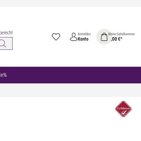
berecht
Anmelden
Meine Sattelkammer
Konto
0,00 €*
le%