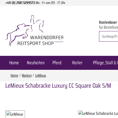
+49 (0) 2581 5299573
Mo - Fr von 09 - 17 Uhr
m Hauptinhalt springen
Zur Suche springen
Zur Hauptnavigation springen
Kostenloser
für Bestellun
Home
Neuheiten
Pferd
Reiter
Pflege, Stall & 
Home
Marken
LeMieux
LeMieux Schabracke Luxury CC Square Oak S/M
Bildergalerie überspringen