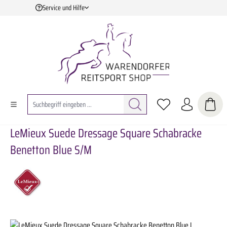
Service und Hilfe
Zum Hauptinhalt springen
LeMieux Suede Dressage Square Schabracke
Benetton Blue S/M
Bildergalerie überspringen