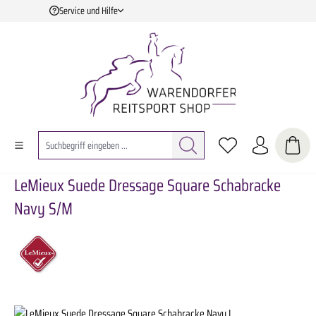
Service und Hilfe
Zum Hauptinhalt springen
LeMieux Suede Dressage Square Schabracke
Navy S/M
Bildergalerie überspringen