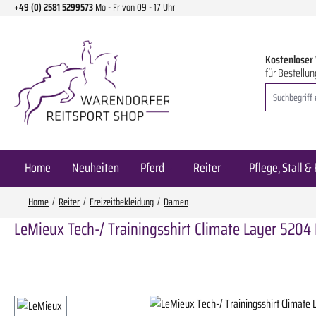
+49 (0) 2581 5299573
Mo - Fr von 09 - 17 Uhr
m Hauptinhalt springen
Zur Suche springen
Zur Hauptnavigation springen
Kostenloser
für Bestellun
Home
Neuheiten
Pferd
Reiter
Pflege, Stall & 
Home
Reiter
Freizeitbekleidung
Damen
LeMieux Tech-/ Trainingsshirt Climate Layer 5204
Bildergalerie überspringen