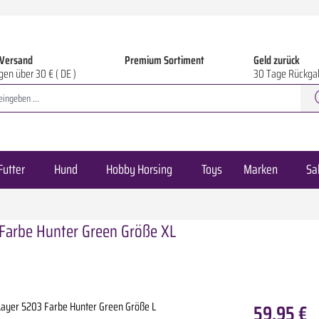
 Versand
Premium Sortiment
Geld zurück
gen über 30 € ( DE )
30 Tage Rückga
Futter
Hund
Hobby Horsing
Toys
Marken
Sa
 Farbe Hunter Green Größe XL
59,95 €