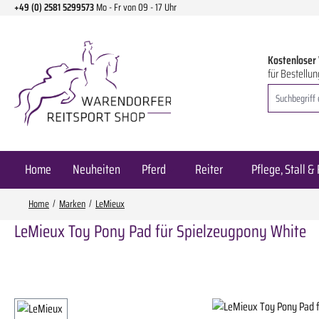
+49 (0) 2581 5299573
Mo - Fr von 09 - 17 Uhr
m Hauptinhalt springen
Zur Suche springen
Zur Hauptnavigation springen
Kostenloser
für Bestellun
Home
Neuheiten
Pferd
Reiter
Pflege, Stall & 
Home
Marken
LeMieux
LeMieux Toy Pony Pad für Spielzeugpony White
Bildergalerie überspringen