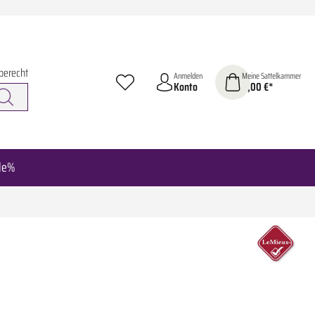
berecht
Anmelden
Meine Sattelkammer
Konto
0,00 €*
le%