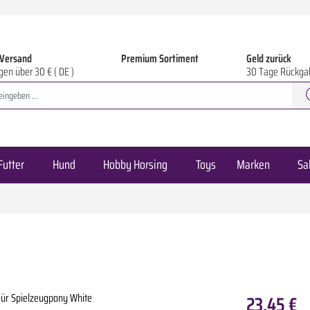
 Versand
Premium Sortiment
Geld zurück
gen über 30 € ( DE )
30 Tage Rückga
Futter
Hund
Hobby Horsing
Toys
Marken
Sa
23,45 €