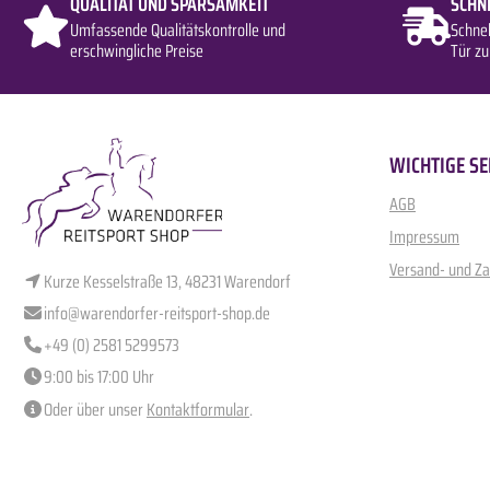
QUALITÄT UND SPARSAMKEIT
SCHN
Umfassende Qualitätskontrolle und
Schne
erschwingliche Preise
Tür zu
WICHTIGE SE
AGB
Impressum
Versand- und Z
Kurze Kesselstraße 13, 48231 Warendorf
info@warendorfer-reitsport-shop.de
+49 (0) 2581 5299573
9:00 bis 17:00 Uhr
Oder über unser
Kontaktformular
.