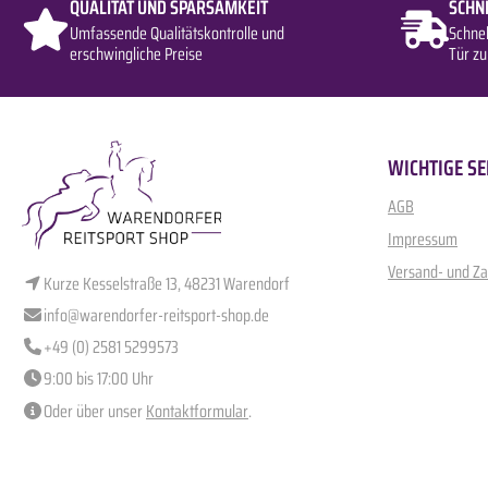
QUALITÄT UND SPARSAMKEIT
SCHN
Umfassende Qualitätskontrolle und
Schne
erschwingliche Preise
Tür zu
WICHTIGE SE
AGB
Impressum
Versand- und Z
Kurze Kesselstraße 13, 48231 Warendorf
info@warendorfer-reitsport-shop.de
+49 (0) 2581 5299573
9:00 bis 17:00 Uhr
Oder über unser
Kontaktformular
.