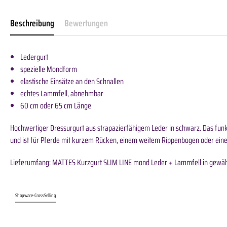
Beschreibung
Bewertungen
Ledergurt
spezielle Mondform
elastische Einsätze an den Schnallen
echtes Lammfell, abnehmbar
60 cm oder 65 cm Länge
Hochwertiger Dressurgurt aus strapazierfähigem Leder in schwarz. Das fun
und ist für Pferde mit kurzem Rücken, einem weitem Rippenbogen oder einer
Lieferumfang: MATTES Kurzgurt SLIM LINE mond Leder + Lammfell in gewähl
Shopware-CrossSelling