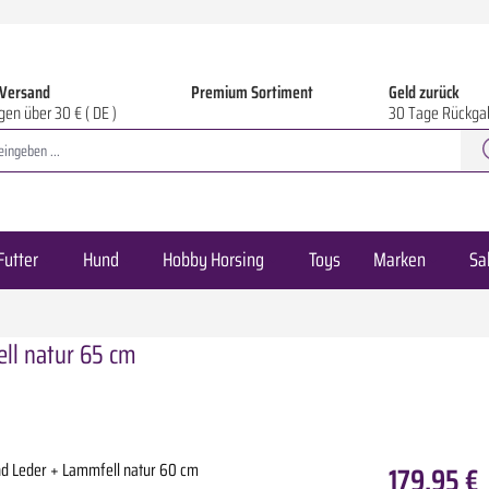
 Versand
Premium Sortiment
Geld zurück
gen über 30 € ( DE )
30 Tage Rückga
Futter
Hund
Hobby Horsing
Toys
Marken
Sa
ll natur 65 cm
179,95 €