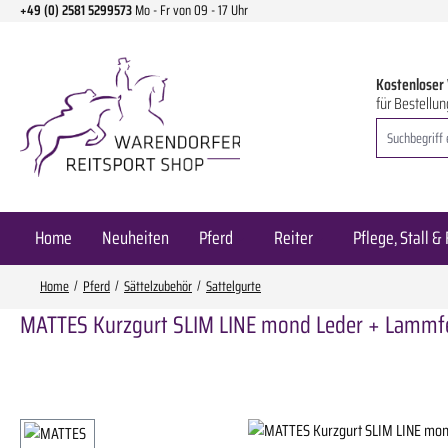
+49 (0) 2581 5299573
Mo - Fr von 09 - 17 Uhr
m Hauptinhalt springen
Zur Suche springen
Zur Hauptnavigation springen
Kostenloser
für Bestellun
Home
Neuheiten
Pferd
Reiter
Pflege, Stall & 
Home
Pferd
Sättelzubehör
Sattelgurte
MATTES Kurzgurt SLIM LINE mond Leder + Lammfe
Bildergalerie überspringen