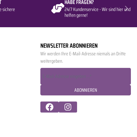
T
HABE FRAGEN?
e sichere
24/7 Kundenservice - Wir sind hier und
helfen gerne!
NEWSLETTER ABONNIEREN
Wir werden Ihre E-Mail-Adresse niemals an Dritte
weitergeben.
ABONNIEREN