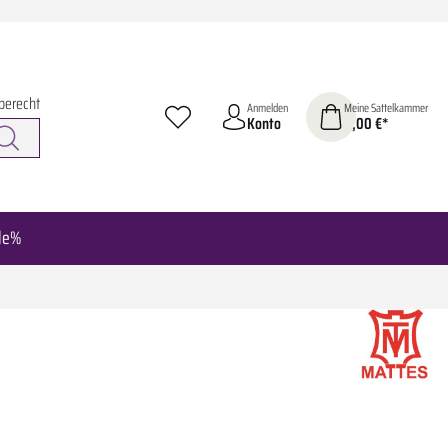
berecht
Anmelden
Meine Sattelkammer
Konto
0,00 €*
le%