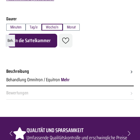
auswählen
Daurer
Minuten
Tag/e
Woche/n
Monat
Produkt Anzahl: Gib den gewünschten Wert ein oder benutze die Schaltflächen um die A
In die Sattelkammer
Beh.
Beschreibung
Behandlung Omnitron / Equitron
Mehr
Bewertungen
QUALITÄT UND SPARSAMKEIT
Umfassende Qualitätskontrolle und erschwingliche Preise