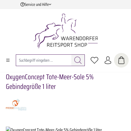
Service und Hilfe
Zum Hauptinhalt springen
OxygenConcept Tote-Meer-Sole 5%
Gebindegröße 1 liter
Bildergalerie überspringen