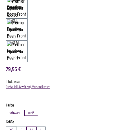
79,95 €
Inhalt:
2 Stück
Preise inkl. MwSt. zzgl. Versandkosten
auswählen
Farbe
schwarz
weiß
auswählen
Größe
XS
S
M
L