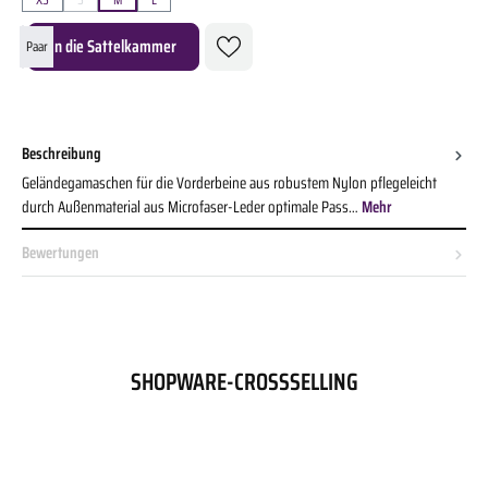
(Diese Option ist zurzeit nicht verfügbar.)
Produkt Anzahl: Gib den gewünschten Wert ein oder benutze die Schaltflächen um die A
In die Sattelkammer
Paar
Beschreibung
Geländegamaschen für die Vorderbeine aus robustem Nylon pflegeleicht
durch Außenmaterial aus Microfaser-Leder optimale Pass…
Mehr
Bewertungen
SHOPWARE-CROSSSELLING