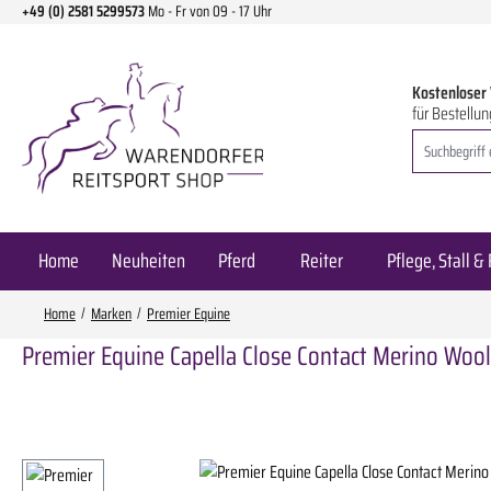
+49 (0) 2581 5299573
Mo - Fr von 09 - 17 Uhr
m Hauptinhalt springen
Zur Suche springen
Zur Hauptnavigation springen
Kostenloser
für Bestellun
Home
Neuheiten
Pferd
Reiter
Pflege, Stall & 
Home
Marken
Premier Equine
Premier Equine Capella Close Contact Merino Woo
Bildergalerie überspringen