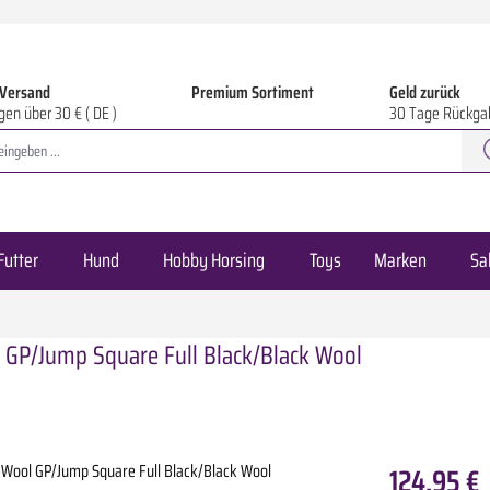
 Versand
Premium Sortiment
Geld zurück
gen über 30 € ( DE )
30 Tage Rückga
Futter
Hund
Hobby Horsing
Toys
Marken
Sa
l GP/Jump Square Full Black/Black Wool
124,95 €