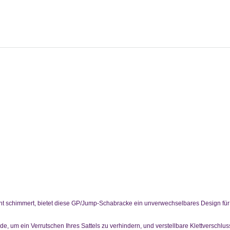
ant schimmert, bietet diese GP/Jump-Schabracke ein unverwechselbares Design für e
rde, um ein Verrutschen Ihres Sattels zu verhindern, und verstellbare Klettverschl