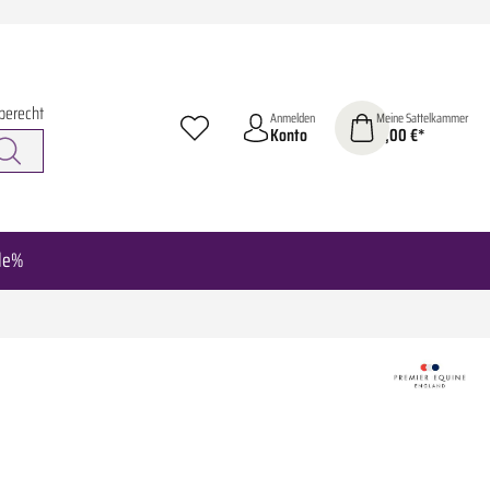
berecht
Anmelden
Meine Sattelkammer
Konto
0,00 €*
le%