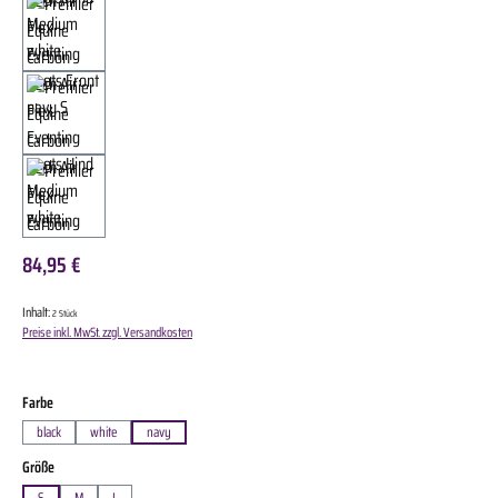
84,95 €
Inhalt:
2 Stück
Preise inkl. MwSt. zzgl. Versandkosten
auswählen
Farbe
black
white
navy
auswählen
Größe
S
M
L