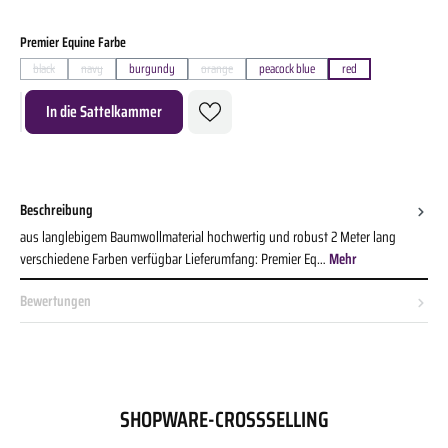
auswählen
Premier Equine Farbe
black
navy
burgundy
orange
peacock blue
red
(Diese Option ist zurzeit nicht verfügbar.)
(Diese Option ist zurzeit nicht verfügbar.)
(Diese Option ist zurzeit nicht verfügbar.)
Produkt Anzahl: Gib den gewünschten Wert ein oder benutze die Schaltflächen um die A
In die Sattelkammer
Beschreibung
aus langlebigem Baumwollmaterial hochwertig und robust 2 Meter lang
verschiedene Farben verfügbar Lieferumfang: Premier Eq…
Mehr
Bewertungen
SHOPWARE-CROSSSELLING