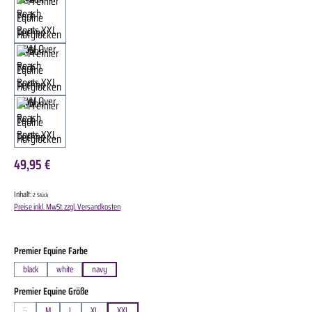
49,95 €
Inhalt:
2 Stück
Preise inkl. MwSt. zzgl. Versandkosten
auswählen
Premier Equine Farbe
black
white
navy
auswählen
Premier Equine Größe
S
M
L
XL
XXL