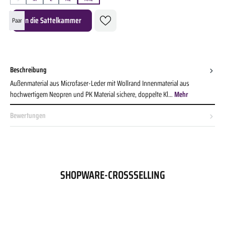
(Diese Option ist zurzeit nicht verfügbar.)
Produkt Anzahl: Gib den gewünschten Wert ein oder benutze die Schaltflächen um die A
In die Sattelkammer
Paar
Beschreibung
Außenmaterial aus Microfaser-Leder mit Wollrand Innenmaterial aus
hochwertigem Neopren und PK Material sichere, doppelte Kl…
Mehr
Bewertungen
SHOPWARE-CROSSSELLING