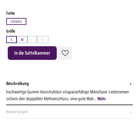
auswählen
Farbe
schwarz
auswählen
Größe
S
M
L
XL
(Diese Option ist zurzeit nicht verfügbar.)
(Diese Option ist zurzeit nicht verfügbar.)
Produkt Anzahl: Gib den gewünschten Wert ein oder benutze die Schaltflächen um die A
In die Sattelkammer
Beschreibung
hochwertige Gummi-Konstruktion strapazierfähige Mikrofaser-Lederriemen
sichern den doppelten Klettverschluss. eine gute Wah…
Mehr
Bewertungen