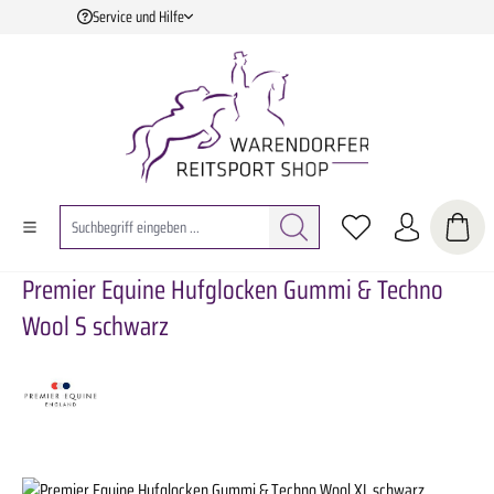
Service und Hilfe
Zum Hauptinhalt springen
Premier Equine Hufglocken Gummi & Techno
Wool S schwarz
Bildergalerie überspringen