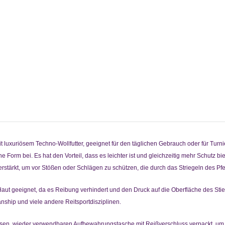
 luxuriösem Techno-Wollfutter, geeignet für den täglichen Gebrauch oder für Turnie
Form bei. Es hat den Vorteil, dass es leichter ist und gleichzeitig mehr Schutz bie
erstärkt, um vor Stößen oder Schlägen zu schützen, die durch das Striegeln des Pf
Haut geeignet, da es Reibung verhindert und den Druck auf die Oberfläche des Stiefe
nship und viele andere Reitsportdisziplinen.
osen, wieder verwendbaren Aufbewahrungstasche mit Reißverschluss verpackt, um I