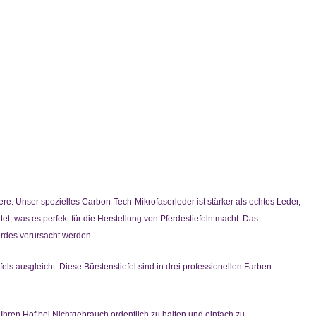
re. Unser spezielles Carbon-Tech-Mikrofaserleder ist stärker als echtes Leder,
tet, was es perfekt für die Herstellung von Pferdestiefeln macht. Das
erdes verursacht werden.
ls ausgleicht. Diese Bürstenstiefel sind in drei professionellen Farben
hren Hof bei Nichtgebrauch ordentlich zu halten und einfach zu