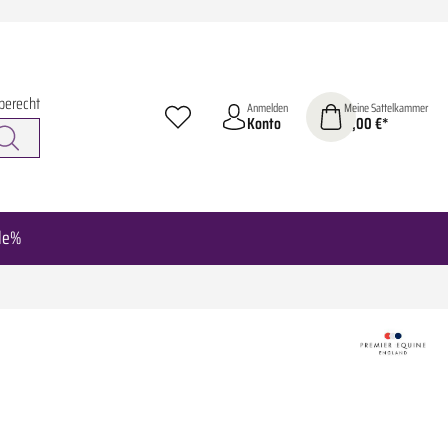
berecht
Anmelden
Meine Sattelkammer
Konto
0,00 €*
le%