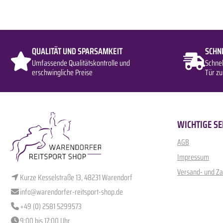
QUALITÄT UND SPARSAMKEIT
SCHN
Umfassende Qualitätskontrolle und
Schne
erschwingliche Preise
Tür zu
WICHTIGE SE
AGB
Impressum
Versand- und Z
Kurze Kesselstraße 13, 48231 Warendorf
info@warendorfer-reitsport-shop.de
+49 (0) 2581 5299573
9:00 bis 17:00 Uhr