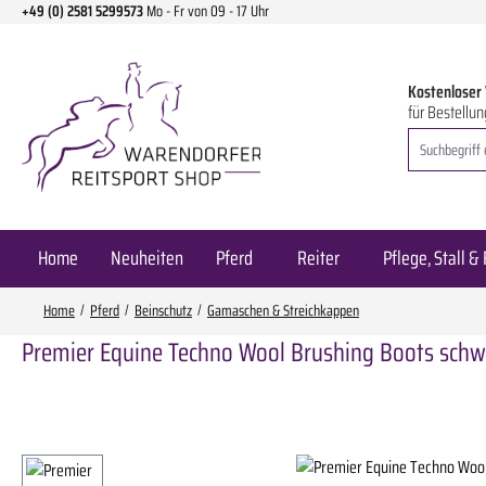
+49 (0) 2581 5299573
Mo - Fr von 09 - 17 Uhr
m Hauptinhalt springen
Zur Suche springen
Zur Hauptnavigation springen
Kostenloser
für Bestellun
Home
Neuheiten
Pferd
Reiter
Pflege, Stall & 
Home
Pferd
Beinschutz
Gamaschen & Streichkappen
Premier Equine Techno Wool Brushing Boots schw
Bildergalerie überspringen