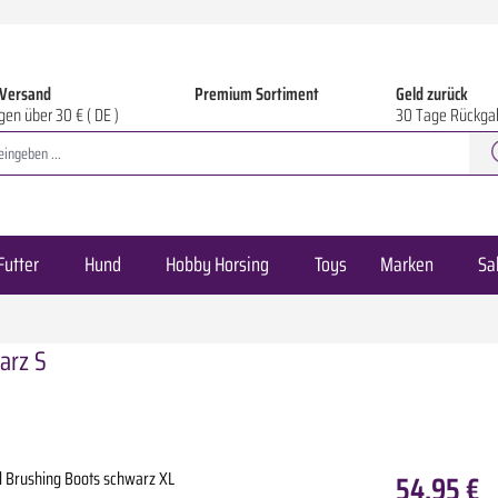
 Versand
Premium Sortiment
Geld zurück
gen über 30 € ( DE )
30 Tage Rückga
Futter
Hund
Hobby Horsing
Toys
Marken
Sa
arz S
54,95 €