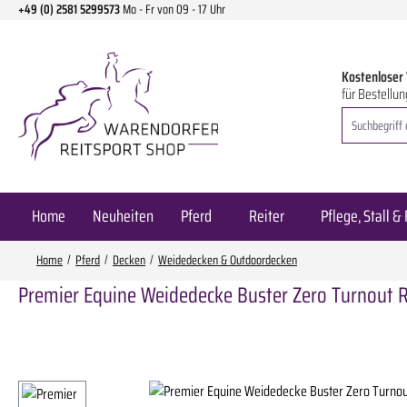
+49 (0) 2581 5299573
Mo - Fr von 09 - 17 Uhr
m Hauptinhalt springen
Zur Suche springen
Zur Hauptnavigation springen
Kostenloser
für Bestellun
Home
Neuheiten
Pferd
Reiter
Pflege, Stall & 
Home
Pferd
Decken
Weidedecken & Outdoordecken
Premier Equine Weidedecke Buster Zero Turnout Ru
Bildergalerie überspringen