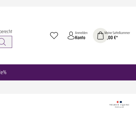
berecht
Anmelden
Meine Sattelkammer
Konto
0,00 €*
le%