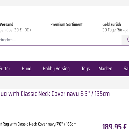
 Versand
Premium Sortiment
Geld zurück
gen über 30 € ( DE )
30 Tage Rückga
Futter
Hund
Hobby Horsing
Toys
Marken
Sa
g with Classic Neck Cover navy 6'3'' / 135cm
189,95 €