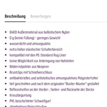
Beschreibung
Bewertungen
840D Außenmaterial aus ballistischem Nylon
0 g (keine Füllung) - geringes Gewicht
wasserdicht und atmungsaktiv
extra hoher elastischer Schulterbereich
kompatibel mit den PE-Standard Rug Liner
keine Möglichkeit zur Anbringung von Halsteilen
Widerristpolster aus Neopren
Brustclips mit Schnellverschluss
antibakterielles und antistatisches atmungsaktives Polyesterfutter
tief geschnitten und nach dem originalen "Buster-Muster" gestaltet
Reflexstreifen an der Vorder-, Seiten- und Rückseite der Decke
Kreuzbegurtung
PVC-beschichteter Schweifgurt
abnehmbare Beinschlaufen