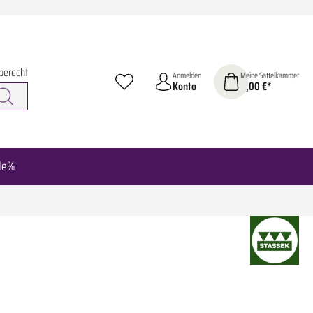
berecht
Anmelden
Meine Sattelkammer
Konto
0,00 €*
le%