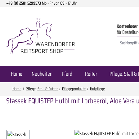
+49 (0) 2581 5299573
Mo - Fr von 09 - 17 Uhr
m Hauptinhalt springen
Zur Suche springen
Zur Hauptnavigation springen
Kostenloser
für Bestellun
Home
Neuheiten
Pferd
Reiter
Pflege, Stall & 
Home
Pflege, Stall & Futter
Pflegeprodukte
Hufpflege
Stassek EQUISTEP Huföl mit Lorbeeröl, Aloe Vera 
Bildergalerie überspringen