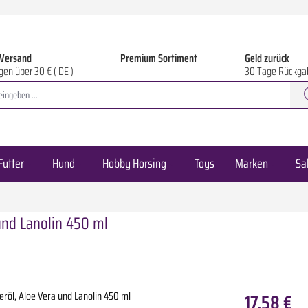
 Versand
Premium Sortiment
Geld zurück
gen über 30 € ( DE )
30 Tage Rückga
Futter
Hund
Hobby Horsing
Toys
Marken
Sa
und Lanolin 450 ml
17,58 €