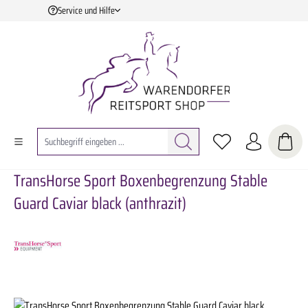
Service und Hilfe
Zum Hauptinhalt springen
TransHorse Sport Boxenbegrenzung Stable
Guard Caviar black (anthrazit)
Bildergalerie überspringen