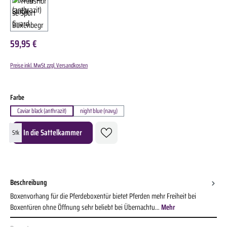
59,95 €
Preise inkl. MwSt. zzgl. Versandkosten
auswählen
Farbe
Caviar black (anthrazit)
night blue (navy)
Produkt Anzahl: Gib den gewünschten Wert ein oder benutze die Schaltflächen um die A
In die Sattelkammer
Stk
Beschreibung
Boxenvorhang für die Pferdeboxentür bietet Pferden mehr Freiheit bei
Boxentüren ohne Öffnung sehr beliebt bei Übernachtu…
Mehr